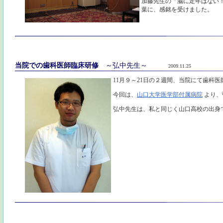
加藤先生の「脳に定年はない
葉に、感銘を受けました。
当院での歯科医師臨床研修
～弘中先生～
2009.11.25
11月９～21日の２週間、当院にて歯科
今回は、
山口大学医学部付属病院
より、
弘中先生は、私と同じく山口高校の出身