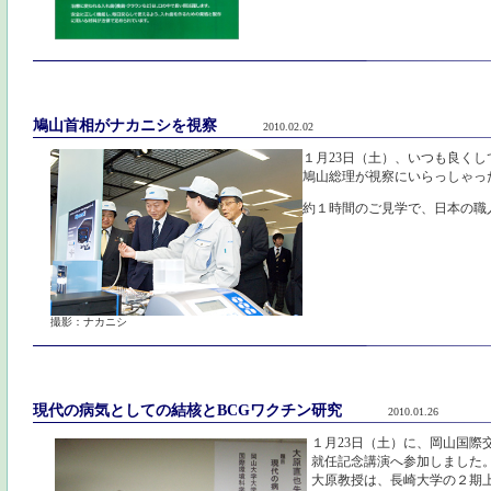
鳩山首相がナカニシを視察
2010.02.02
１月23日（土）、いつも良く
鳩山総理が視察にいらっしゃっ
約１時間のご見学で、日本の職
撮影：ナカニシ
現代の病気としての結核とBCGワクチン研究
2010.01.26
１月23日（土）に、岡山国際
就任記念講演へ参加しました
大原教授は、長崎大学の２期