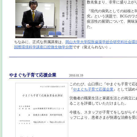
数名集まり、非常に盛り上が
『現代の病気としての結核とB
究』という演題で、BCGのワ
疫活性の展望について、興味
た。
ちなみに、正式な所属講座は、
岡山大学大学院医歯薬学総合研究科社会環
国際環境科学講座口腔微生物学分野
です（覚えられない）。
やまぐち子育て応援企業
2010.01.19
このたび、山口県に『やまぐち子育て応
『
やまぐち子育て応援企業
』として認め
労働者の職業生活と家庭生活との両立に
ることを評価していただけました。
今後も、スタッフが子育てをしながらイ
ッフにより、患者さまが快適な治療を受