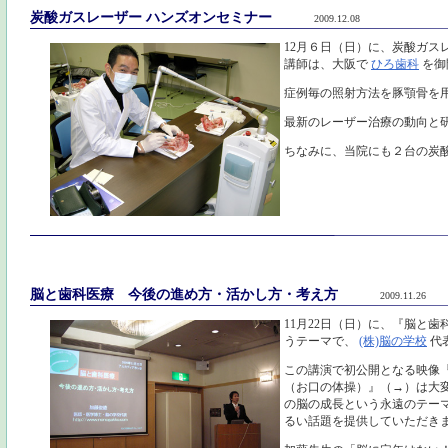
炭酸ガスレーザー ハンズオンセミナー
2009.12.08
12月６日（日）に、炭酸ガス
講師は、大阪で
ひろ歯科
を御
症例毎の照射方法を豚顎骨を
最新のレーザー治療の動向と
ちなみに、当院にも２台の炭
脳と歯科医療 今後の進め方・活かし方・考え方
2009.11.26
11月22日（日）に、『脳と
うテーマで、
(株)脳の学校
代
この講演で初公開となる映像
（お口の体操）』（→）は大
の脳の成長という永遠のテー
るい話題を提供していただき