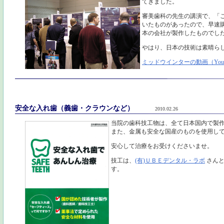
てきました。
審美歯科の先生の講演で、「
いたものがあったので、早速購入。よ
本の会社が製作したものでし
やはり、日本の技術は素晴ら
ミッドウインターの動画（You 
安全な入れ歯（義歯・クラウンなど）
2010.02.26
当院の歯科技工物は、全て日本国内で製
また、金属も安全な国産のものを使用し
安心して治療をお受けくださいませ。
技工は、
(有)ＵＢＥデンタル・ラボ
さん
す。