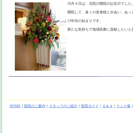
10月４日は、当院の開院の記念日でした
開院して、多くの患者様と出会い、あっと
13年目の始まりです。
新たな気持ちで地域医療に貢献したいと
HOME
｜
医院のご案内
｜
スタッフのご紹介
｜
医院ガイド
｜
Ｑ＆Ａ
｜
リンク集