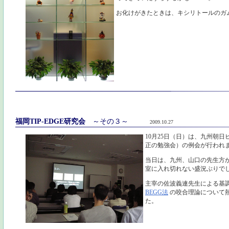
お化けがきたときは、キシリトールのガ
福岡TIP-EDGE研究会
～その３～
2009.10.27
10月25日（日）は、九州朝
正の勉強会）の例会が行われ
当日は、九州、山口の先生方
室に入れ切れない盛況ぶりで
主宰の佐波義連先生による基
BEGG法
の咬合理論について
た。