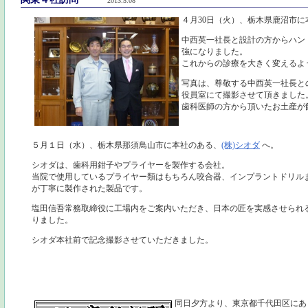
2013.5.08
４月30日（火）、栃木県鹿沼市に
中西英一社長と設計の方からハン
強になりました。
これからの診療を大きく変えるよ
写真は、尊敬する中西英一社長と
役員室にて撮影させて頂きました
歯科医師の方から頂いたお土産が
５月１日（水）、栃木県那須鳥山市に本社のある、
(株)シオダ
へ。
シオダは、歯科用鉗子やプライヤーを製作する会社。
当院で使用しているプライヤー類はもちろん咬合器、インプラントドリル
が丁寧に製作された製品です。
塩田信吾常務取締役に工場内をご案内いただき、日本の匠を実感させられ
りました。
シオダ本社前で記念撮影させていただきました。
同日夕方より、東京都千代田区に