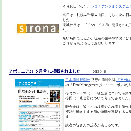
４月16日（火）、
シロナデンタルシステムズ
当日は、札幌→千葉→山口、そして次の日
した。
栗城社長は、ドイツにて３月に開催されたI
た。
短い時間でしたが、現在の歯科事情および
これからもよろしくお願いします。
アポロニア21 ５月号 に掲載されました
2013.04.26
日本歯科新聞社
発行の歯科雑誌
『アポロ
の『Time Management 技・ツール考
今号のテーマは、「咬合器について考察
今回は、咬合器について考えてみました
咬合器は、皆さんの銀歯や入れ歯を製作
複雑な動きをする顎の運動を再現する大
す。
読者の皆さんの反応が楽しみです。