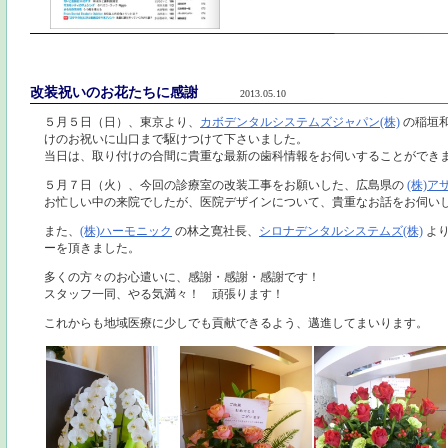
改装祝いのお花たちに感謝
2013.05.10
５月５日（日）、東京より、
カボデンタルシステムズジャパン(株)
の稲垣
けのお祝いに山口まで駆けつけて下さいました。
当日は、取り付けの合間に貴重な最新の歯科情報をお伺いすることができ
５月７日（火）、今回の診療室の改装工事をお願いした、広島県の
(株)ア
お忙しい中の来院でしたが、医院デザインについて、貴重なお話をお伺い
また、
(株)ハーモニック
の林之寛社長、
シロナデンタルシステムズ(株)
より
ーを頂きました。
多くの方々のお心遣いに、感謝・感謝・感謝です！
スタッフ一同、やる気満々！ 頑張ります！
これからも地域医療に少しでも貢献できるよう、邁進してまいります。