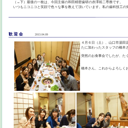
（→下）最後の一枚は、今回主催の和田精密歯研の赤澤裕二専務です。
いつもニコニコと笑顔で色々な事を教えて頂いています。私の歯科技工の
歓 迎 会
2013.04.09
４月６日（土）、山口市湯田
たに加わったスタッフの橋本
突然のお食事会でしたが、た
橋本さん、これからよろしく