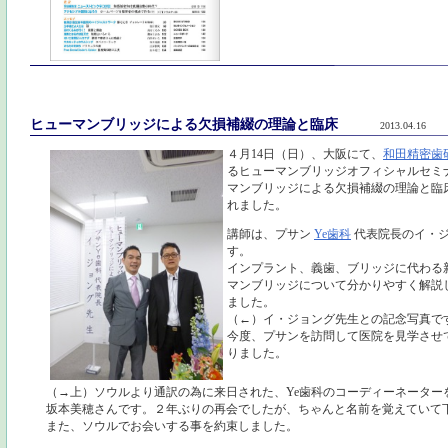
ヒューマンブリッジによる欠損補綴の理論と臨床
2013.04.16
４月14日（日）、大阪にて、
和田精密歯研
るヒューマンブリッジオフィシャルセミ
マンブリッジによる欠損補綴の理論と臨
れました。
講師は、プサン
Ye歯科
代表院長のイ・
す。
インプラント、義歯、ブリッジに代わる
マンブリッジについて分かりやすく解説
ました。
（←）イ・ジョング先生との記念写真で
今度、プサンを訪問して医院を見学させ
りました。
（→上）ソウルより通訳の為に来日された、Ye歯科のコーディーネーター
坂本美穂さんです。２年ぶりの再会でしたが、ちゃんと名前を覚えていて
また、ソウルでお会いする事を約束しました。