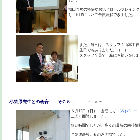
した。
槇田専務の軽快なお話とロールプレイング
り、NLPについて全員理解できました。
また、当日は、スタッフの山本由佳
生日でもありました。（←）
スタッフ全員で一緒にお祝いをしま
小笠原先生との会合
～その６～
2013.05.29
５月12日（日）、当院にて、
(株)ディー
二氏と面談しました。
短い時間でしたが、多くの最新の歯科情
当院改装後、初のお客様でした。