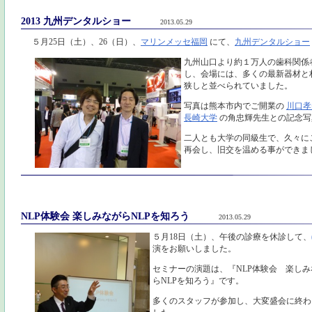
2013 九州デンタルショー
2013.05.29
５月25日（土）、26（日）、
マリンメッセ福岡
にて、
九州デンタルショー
九州山口より約１万人の歯科関係
し、会場には、多くの最新器材と
狭しと並べられていました。
写真は熊本市内でご開業の
川口孝
長崎大学
の角忠輝先生との記念写
二人とも大学の同級生で、久々に
再会し、旧交を温める事ができま
NLP体験会 楽しみながらNLPを知ろう
2013.05.29
５月18日（土）、午後の診療を休診して、
演をお願いしました。
セミナーの演題は、『NLP体験会 楽しみ
らNLPを知ろう』です。
多くのスタッフが参加し、大変盛会に終わ