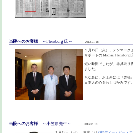
当院へのお客様
～Flensborg 氏～
2013.01.18
１月15日（火）、デンマーク
サポートの Michael Flensb
短い時間でしたが、器具取り
ました。
ちなみに、お土産には『赤福
日本人の心をわしづかみです
当院へのお客様
～小笠原先生～
2013.01.18
１月13日（日）、東京より
(株)ディー・ピー・