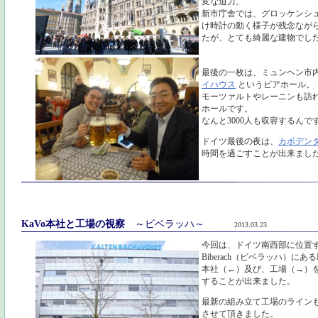
変な迫力。
新市庁舎では、グロッケンシ
け時計の動く様子が残念なが
たが、とても綺麗な建物でし
最後の一枚は、ミュンヘン市
イハウス
というビアホール。
モーツァルトやレーニンも訪
ホールです。
なんと3000人も収容するん
ドイツ最後の夜は、
カボデンタ
時間を過ごすことが出来まし
KaVo本社と工場の視察
～ビベラッハ～
2013.03.23
今回は、ドイツ南西部に位置
Biberach（ビベラッハ）にあるK
本社（←）及び、工場（→）
することが出来ました。
最新の組み立て工場のライン
させて頂きました。