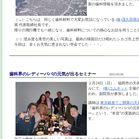
新の歯科情報を頂きました。
（→）こちらは、同じく歯科材料で大変お世話になっている
(株)茂久田商
篤 代表取締社長です。
帰りの飛行機でも一緒になり、歯科材料についての熱心なお話を伺うこと
（↑）澄み渡る青空の美しい写真は、最終の帰国日だけ晴れたシカゴ市上
今回は、全くお天気に恵まれない学会でした・・・。
歯科界のレディーババの元気が出るセミナー
2013.03.05
２月24日（日）、福岡市の天
ルにて、
(株)コムネット
主催
われ、副院長が参加しました
講師は
東京銀座でご開業の天
『歯科界のレディーババの元
ー』という、“本音”の実践的
す。