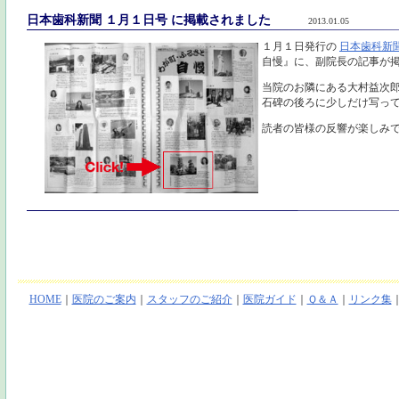
日本歯科新聞 １月１日号 に掲載されました
2013.01.05
１月１日発行の
日本歯科新
自慢』に、副院長の記事が
当院のお隣にある大村益次
石碑の後ろに少しだけ写っ
読者の皆様の反響が楽しみ
HOME
｜
医院のご案内
｜
スタッフのご紹介
｜
医院ガイド
｜
Ｑ＆Ａ
｜
リンク集