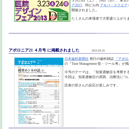
３月23日（土）、24日（日）、東京
ア2013
、同ビル内
アキバ・スクエア
開催されました。
たくさんの来場者で大変盛り上がり
アポロニア21 ４月号 に掲載されました
2013.03.25
日本歯科新聞社
発行の歯科雑誌
『アポロ
の『Time Management 技・ツール考
今号のテーマは、「知覚過敏症を考察す
今回は、知覚過敏症の原因、治療法につ
読者の皆さんの反応が楽しみです。