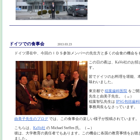
ドイツでの食事会
2013.03.23
ドイツ滞在中、今回のＩＤＳ参加メンバーの先生方と多くの会食の機会を
この日の夜は、KaVo社のお
す。
皆でドイツのお料理を堪能、
味わいました。
東京都で
稲葉歯科医院
をご開
先生と由美子先生。（→）
稲葉智弘先生は
IPSG包括歯
事務局長もなさっています。
由美子先生のブログ
では、この食事会の楽しい様子が投稿されています。
こちらは、
KaVo社
の Michael Steffen 氏。（→）
彼は、大学教育の責任者でもあります。この機会に各国の教育事情をお聴
ました。