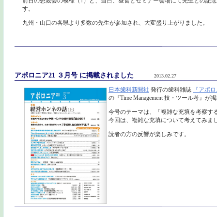
前日の懇親会の模様（↑）と、当日、昼食とセミナー会場にて先生との記
す。
九州・山口の各県より多数の先生が参加され、大変盛り上がりました。
アポロニア21 ３月号 に掲載されました
2013.02.27
日本歯科新聞社
発行の歯科雑誌
『アポロ
の『Time Management 技・ツール考
今号のテーマは、「複雑な充填を考察す
今回は、複雑な充填について考えてみま
読者の方の反響が楽しみです。