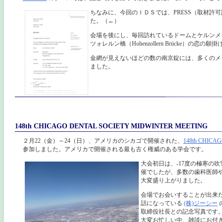
ちなみに、今回のＩＤＳでは、PRESS（取材許
た。（←）
会場を後にし、毎回訪れているドームとケルンメ
ツォレルン橋（Hohenzollern Brücke）の恋
金網が見えないほどの数の南京錠には、多くのメ
ました。
148th CHICAGO DENTAL SOCIETY MIDWINTER MEETING
２月22（金）～24（日）、アメリカのシカゴで開催された、
148th CHICA
参加しました。アメリカで開催される最も古く権威のある学会です。
大会初日は、-17度の極寒の
催でしたが、多数の歯科医師
大変盛り上がりました。
会場でお会いすることが出来
話になっている
(株)ジーシー
取締役社長との記念写真です
大変お忙しい中、雑談にお付