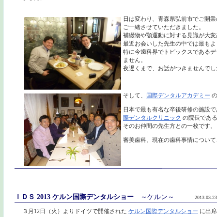
日は変わり、青森県弘前市でご開
ご一緒させていただきました。
補綴物や顎運動に対する見識が大変
最近お会いした先生の中では最もよ
特に今歯科界でトピックスであるデ
ません。
夜遅くまで、お話がつきませんでし
そして、
国際デンタルアカデミー
の
日本で最も有名な卒後研修の施設で
際デンタルクリニック
の院長である
そのお仲間の先生方との一枚です。
審美歯科、現在の歯科事情について
ＩＤＳ 2013 ケルン国際デンタルショー
～ケルン～
2013.03.23
３月12日（火）よりドイツで開催された
ケルン国際デンタルショー
に出席