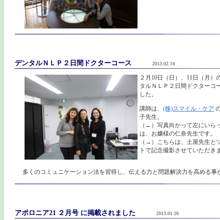
デンタルＮＬＰ２日間ドクターコース
2013.02.14
２月10日（日）、11日（月
タルＮＬＰ２日間ドクターコ
した。
講師は、
(株)スマイル・ケア
子先生。
（←）写真向かって左にいら
は、お嬢様の仁奈先生です。
（→）こちらは、土屋先生と
トで記念撮影させていただき
多くのコミュニケーション法を習得し、伝える力と問題解決力を高める事
アポロニア21 ２月号 に掲載されました
2013.01.26