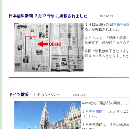
日本歯科新聞 ３月12日号 に掲載されました
2013.03.25
３月12日発行の
日本歯科新
る」が掲載されました。
タイトルは、『感謝！感謝
診療室で、何が起こったの
今回で連載は終了となりま
最後のコラムとなりました
ドイツ散策
～ミュンヘン～
2013.03.23
KaVo社の工場訪問の帰路、
ＢＭＷ博物館
（→）とマリエ
（←）へ。
ＢＭＷ博物館は、往年の名車