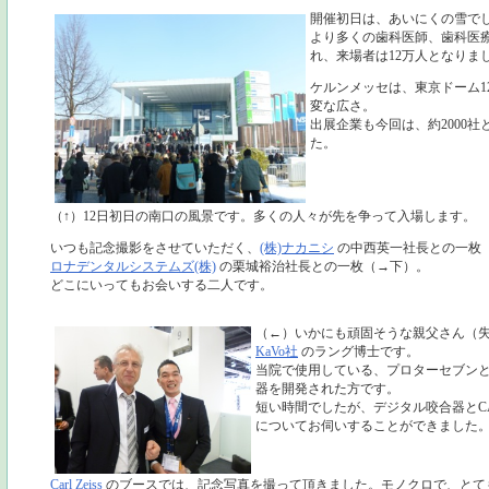
開催初日は、あいにくの雪で
より多くの歯科医師、歯科医
れ、来場者は12万人となりま
ケルンメッセは、東京ドーム1
変な広さ。
出展企業も今回は、約2000社
た。
（↑）12日初日の南口の風景です。多くの人々が先を争って入場します。
いつも記念撮影をさせていただく、
(株)ナカニシ
の中西英一社長との一枚
ロナデンタルシステムズ(株)
の栗城裕治社長との一枚（→下）。
どこにいってもお会いする二人です。
（←）いかにも頑固そうな親父さん（
KaVo社
のラング博士です。
当院で使用している、プロターセブン
器を開発された方です。
短い時間でしたが、デジタル咬合器とCA
についてお伺いすることができました
Carl Zeiss
のブースでは、記念写真を撮って頂きました。モノクロで、とて