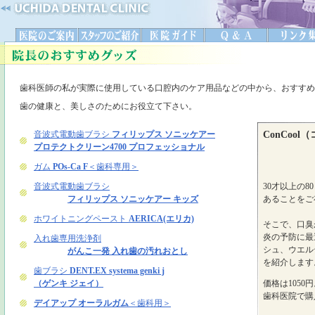
歯科医師の私が実際に使用している口腔内のケア用品などの中から、おすすめ
歯の健康と、美しさのためにお役立て下さい。
ConCoo
30才以上の
あることをご
そこで、口臭
炎の予防に最
シュ、ウエル
を紹介します
価格は1050
歯科医院で購