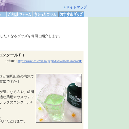
サイトマップ
したくなるグッズを毎回ご紹介します。
l（コンクールＦ）
公式HP：
https://www.weltecnet.co.jp/products/concool/concoolf/
80％が歯周組織の病気で
存知ですか？
が気になる方や、歯周
適な薬用マウスウォッ
テックのコンクールＦ
。
円。
入いただけます。