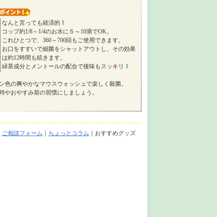
なんと言っても経済的
！
コップ約1/8～1/4のお水に５～10滴でOK。
これひとつで、360～700回もご使用できます。
お口をすすいで細菌をシャットアウトし、その効果
は約12時間も続きます。
緑茶成分とメントールの配合で後味もスッキリ
！
ン色の爽やかなマウスウォッシュで楽しく殺菌。
時やおやすみ前の習慣にしましょう。
｜
ご相談フォーム
｜
ちょっとコラム
｜おすすめグッズ