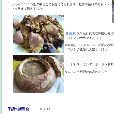
いつもニコニコ世界中どこでも迎えてくれます。世界の歯科界のトレン
ドを教えて頂きました。
(株)松風
根來紀行代表取締役社長（
（左）との一枚です。（↑）
学会場とデンタルショーの間の横断
ポズナンの素敵な大空と一緒に。
（←）レストランで、ポーランド料
なんていう料理かは忘れました・・
手話の講習会
2016.11.21