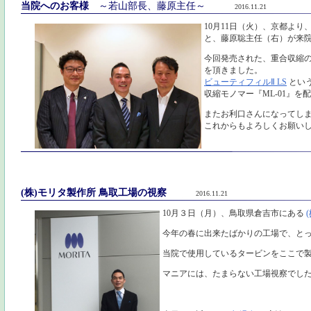
当院へのお客様
～若山部長、藤原主任～
2016.11.21
10月11日（火）、京都より
と、藤原聡主任（右）が来
今回発売された、重合収縮
を頂きました。
ビューティフィルⅡ LS
とい
収縮モノマー『ML-01』を
またお利口さんになってし
これからもよろしくお願い
(株)モリタ製作所 鳥取工場の視察
2016.11.21
10月３日（月）、鳥取県倉吉市にある
今年の春に出来たばかりの工場で、と
当院で使用しているタービンをここで
マニアには、たまらない工場視察でし