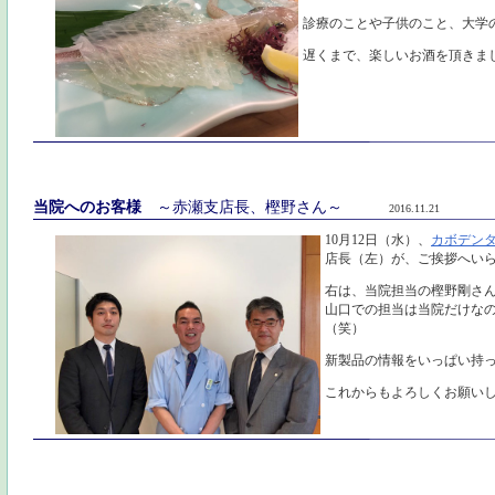
診療のことや子供のこと、大学
遅くまで、楽しいお酒を頂きま
当院へのお客様
～赤瀬支店長、樫野さん～
2016.11.21
10月12日（水）、
カボデンタ
店長（左）が、ご挨拶へい
右は、当院担当の樫野剛さ
山口での担当は当院だけな
（笑）
新製品の情報をいっぱい持
これからもよろしくお願い