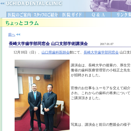
前へ
長崎大学歯学部同窓会 山口支部学術講演会
2017.01.07
12月18日（日）、
山口県歯科医師会
館にて、
長崎大学歯学部同窓会
山口支
講演会は、長崎大学の後輩の、厚生労
働省の歯科医療管理官の小椋正之先生
が招聘されました。
官僚のお仕事をユーモアを交えて紹介
され、これからの歯科の将来について
ご講演頂きました。
写真は、講演会と前日の懇親会の様子