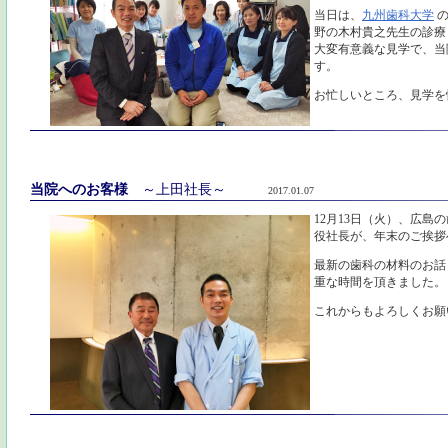
当日は、
九州歯科大学
の
野の木村貴之先生の診療
大変有意義な見学で、当
す。
お忙しいところ、見学を
当院へのお客様
～上田社長～
2017.01.07
12月13日（火）、広島
役社長が、年末のご挨拶
最新の歯科の材料のお話
重な時間を頂きました。
これからもよろしくお願