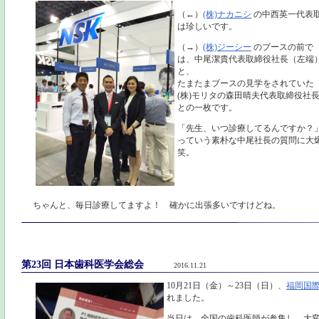
（←）
(株)ナカニシ
の中西英一代表
は珍しいです。
（→）
(株)ジーシー
のブースの前で
は、中尾潔貴代表取締役社長（左端
と、
たまたまブースの見学をされていた
(株)モリタの森田晴夫代表取締役社
との一枚です。
「先生、いつ診療してるんですか？
っていう素朴な中尾社長の質問に大
笑。
ちゃんと、毎日診療してますよ！ 確かに出張多いですけどね。
第23回 日本歯科医学会総会
2016.11.21
10月21日（金）～23日（日）、
福岡国
れました。
当日は、全国の歯科医師が参集し、大