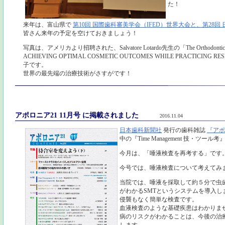
た！
来年は、富山県で
第10回 国際歯科審美学会（IFED）世界大会と、第28
皆さん来年の予定を空けておきましょう！
写真は、アメリカより招聘された、Salvatore Lotardo先生の「The Orthodontic Resto
ACHIEVING OPTIMAL COSMETIC OUTCOMES WHILE PRACTICING
子です。
世界の最先端の治療技術がさすがです！
アポロニア21 11月号 に掲載されました
2016.11.04
日本歯科新聞社
発行の歯科雑誌
『アポ
中の『Time Management 技・ツー
今月は、「唾液検査を再考する」です
今号では、唾液検査について考えてみ
当院では、唾液を採取して約５分で虫
がわかるSMTというシステムを導入し
侵襲もなく簡単な検査です。
血液検査のような基礎疾患はわかりま
病のリスクがわかることは、今後の治