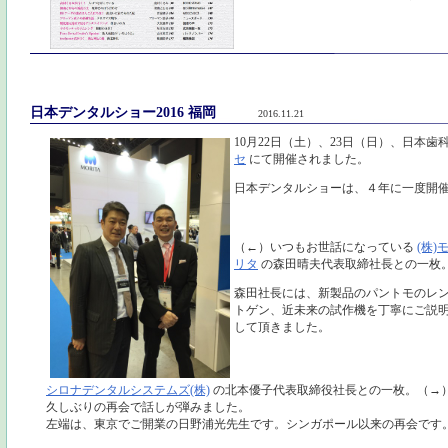
日本デンタルショー2016 福岡
2016.11.21
10月22日（土）、23日（日）、日本
セ
にて開催されました。
日本デンタルショーは、４年に一度開
（←）いつもお世話になっている
(株)
リタ
の森田晴夫代表取締社長との一枚
森田社長には、新製品のパントモのレ
トゲン、近未来の試作機を丁寧にご説
して頂きました。
シロナデンタルシステムズ(株)
の北本優子代表取締役社長との一枚。（→
久しぶりの再会で話しが弾みました。
左端は、東京でご開業の日野浦光先生です。シンガポール以来の再会です