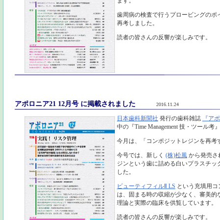
ます。
歯周病の検査で行うプロービングのポ
再考しました。
読者の皆さんの反響が楽しみです。
アポロニア21 12月号 に掲載されました
2016.11.24
日本歯科新聞社
発行の歯科雑誌
『アポ
中の『Time Management 技・ツー
今月は、「コンポジットレジンを再考
今号では、新しく
(株)松風
から発売さ
ジンという歯に詰める白いプラスチッ
した。
ビューティフィルⅡ LS
という充填用コ
は、固まる時の収縮が少なく、審美的
理論と実際の臨床を供覧しています。
読者の皆さんの反響が楽しみです。