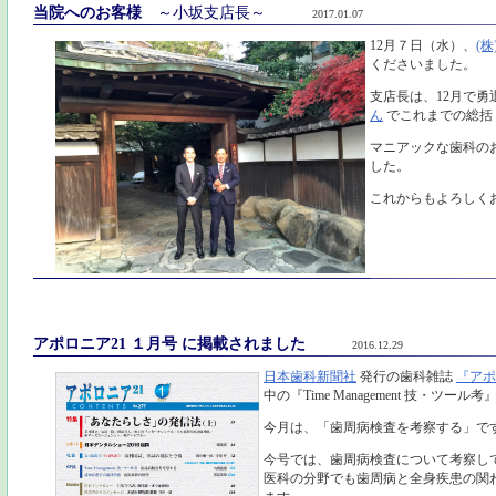
当院へのお客様
～小坂支店長～
2017.01.07
12月７日（水）、
(
くださいました。
支店長は、12月で
ん
でこれまでの総括
マニアックな歯科の
した。
これからもよろしく
アポロニア21 １月号 に掲載されました
2016.12.29
日本歯科新聞社
発行の歯科雑誌
『アポ
中の『Time Management 技・ツー
今月は、「歯周病検査を考察する」で
今号では、歯周病検査について考察し
医科の分野でも歯周病と全身疾患の関