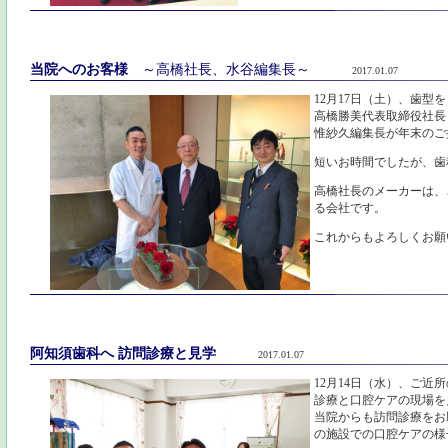
当院へのお客様
～高橋社長、水谷編集長～
2017.01.07
12月17日（土）、歯
高橋勝美代表取締役社長
惟紗久編集長が年末のご
短いお時間でしたが、歯
高橋社長のメーカーは、
る会社です。
これからもよろしくお願
阿知須歯科へ 訪問診療と見学
2017.01.07
12月14日（水）、ご近
診療と口腔ケアの現場を
当院からも訪問診療をお
の施設での口腔ケアの様