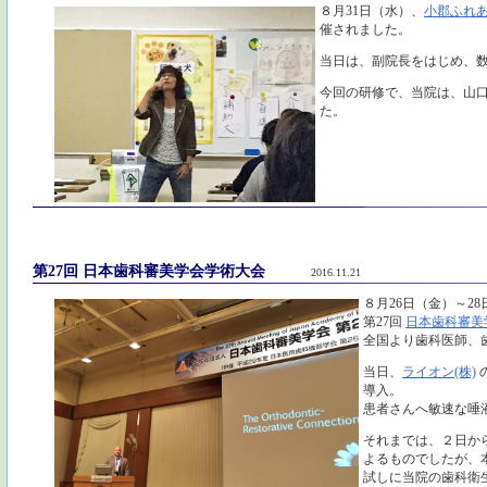
８月31日（水）、
小郡ふれ
催されました。
当日は、副院長をはじめ、
今回の研修で、当院は、山
た。
第27回 日本歯科審美学会学術大会
2016.11.21
８月26日（金）～2
第27回
日本歯科審美
全国より歯科医師、
当日、
ライオン(株)
導入。
患者さんへ敏速な唾
それまでは、２日か
よるものでしたが、
試しに当院の歯科衛