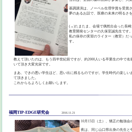
基調講演は、ノーベル生理学賞を受賞
夢のあるお話で、医療の未来の明るさ
(→)たまたま、会場で偶然出会った長
教育開発センターの久保至誠先生です
私の保存の実習のライター（教官）だ
す。
教えて頂いたのは、もう四半世紀前ですが、約2000人いる卒業生の中で名
いて頂き大変光栄です。
まあ、できの悪い学生ほど、思い出に残るものですが。学生時代の楽しい
て頂きました。
これからもよろしくお願いします。
福岡TIP-EDGE研究会
2016.11.21
10月15日（土）、矯正の勉強会
夜は、同じ山口県出身の先生と