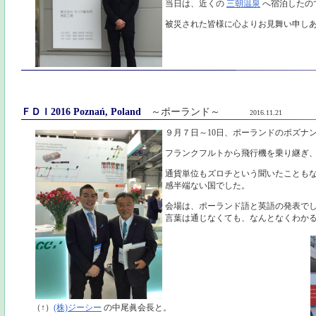
当日は、近くの
三朝温泉
へ宿泊したの
被災された皆様に心よりお見舞い申し
ＦＤＩ2016 Poznań, Poland
～ポーランド～
2016.11.21
９月７日～10日、ポーランドのポズナ
フランクフルトから飛行機を乗り継ぎ
通貨単位もズロチという聞いたことも
感半端ない国でした。
会場は、ポーランド語と英語の発表で
言葉は通じなくても、なんとなくわか
（↑）
(株)ジーシー
の中尾眞会長と。