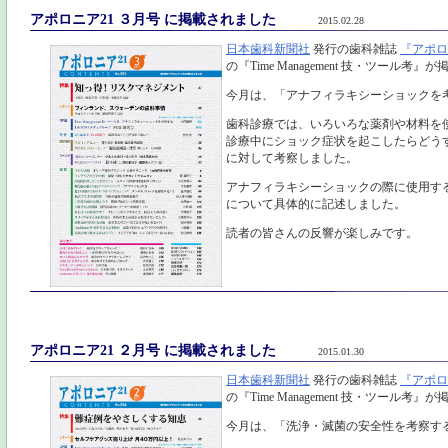
アポロニア21 ３月号 に掲載されました
2015.02.28
日本歯科新聞社
発行の歯科雑誌
『アポロ
の『Time Management 技・ツール考
今月は、「アナフィラキシーショックを
歯科診療では、いろいろな薬剤や材料を
診療中にショック症状を起こしたらどう
に対して考察しました。
アナフィラキシーショックの際に使用す
について具体的に記述しました。
読者の皆さんの反響が楽しみです。
アポロニア21 ２月号 に掲載されました
2015.01.30
日本歯科新聞社
発行の歯科雑誌
『アポロ
の『Time Management 技・ツール考
今月は、「洗浄・滅菌の安全性を考察す