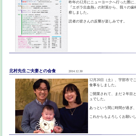
昨年の12月にニューヨークへ行った際に
『エボラ出血熱』の対策から、我々の歯
察しました。
読者の皆さんの反響が楽しみです。
北村先生ご夫妻との会食
2014.12.30
12月20日（土）、宇部市で
食事をしました。
ご開業されて、まだ２年目
ュでした。
あっという間に時間が過ぎ
これからもよろしくお願い