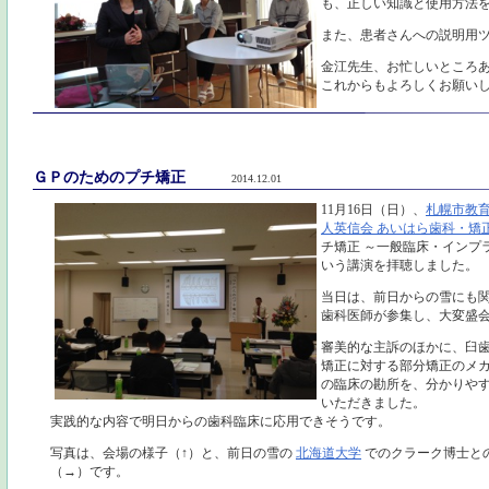
も、正しい知識と使用方法
また、患者さんへの説明用
金江先生、お忙しいところ
これからもよろしくお願い
ＧＰのためのプチ矯正
2014.12.01
11月16日（日）、
札幌市教
人英信会 あいはら歯科・矯
チ矯正 ～一般臨床・インプ
いう講演を拝聴しました。
当日は、前日からの雪にも
歯科医師が参集し、大変盛
審美的な主訴のほかに、臼
矯正に対する部分矯正のメ
の臨床の勘所を、分かりや
いただきました。
実践的な内容で明日からの歯科臨床に応用できそうです。
写真は、会場の様子（↑）と、前日の雪の
北海道大学
でのクラーク博士と
（→）です。