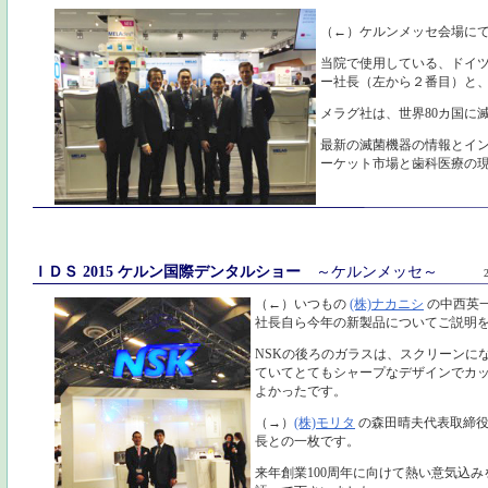
（←）ケルンメッセ会場に
当院で使用している、ドイ
ー社長（左から２番目）と
メラグ社は、世界80カ国に
最新の滅菌機器の情報とイ
ーケット市場と歯科医療の
ＩＤＳ 2015 ケルン国際デンタルショー
～ケルンメッセ～
（←）いつもの
(株)ナカニシ
の中西英
社長自ら今年の新製品についてご説明
NSKの後ろのガラスは、スクリーンに
ていてとてもシャープなデザインでカ
よかったです。
（→）
(株)モリタ
の森田晴夫代表取締
長との一枚です。
来年創業100周年に向けて熱い意気込み