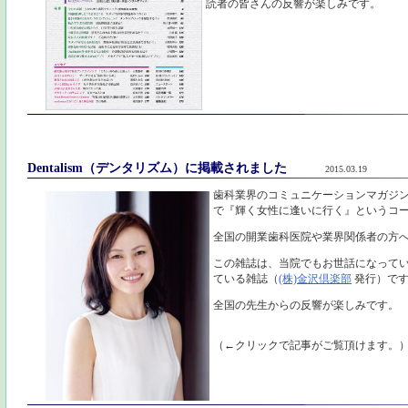
読者の皆さんの反響が楽しみです。
Dentalism（デンタリズム）に掲載されました
2015.03.19
歯科業界のコミュニケーションマガジ
で『輝く女性に逢いに行く』というコ
全国の開業歯科医院や業界関係者の方
この雑誌は、当院でもお世話になって
ている雑誌（
(株)金沢倶楽部
発行）で
全国の先生からの反響が楽しみです。
（←クリックで記事がご覧頂けます。