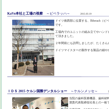
KaVo本社と工場の視察
～ビベラッハ～
2015.03.19
ドイツ南西部に位置する、Biberach（
です。
工場内でのユニットの組み立てやハンド
て頂きました。
２年間前にも訪問しましたが、たくさん
ドイツマイスターの製作する製品の細や
ＩＤＳ 2015 ケルン国際デンタルショー
～ケルンメッセ～
当院の歯科医療機器、歯科材
潔貴代表取締役社長との一枚