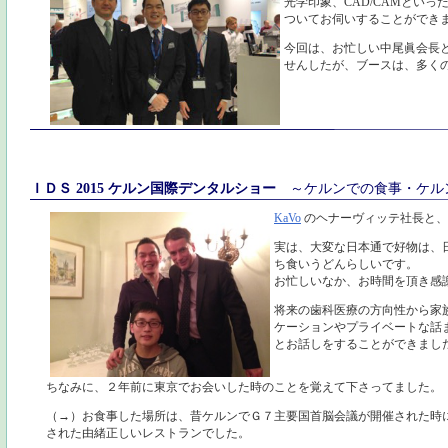
光学印象、CAD/CAMとい
ついてお伺いすることができ
今回は、お忙しい中尾眞会長
せんしたが、ブースは、多く
ＩＤＳ 2015 ケルン国際デンタルショー
～ケルンでの食事・ケル
KaVo
のヘナーヴィッテ社長と、
実は、大変な日本通で好物は、
ち食いうどんらしいです。
お忙しいなか、お時間を頂き感
将来の歯科医療の方向性から家
ケーションやプライベートな話
とお話しをすることができまし
ちなみに、２年前に東京でお会いした時のことを覚えて下さってました。
（→）お食事した場所は、昔ケルンでＧ７主要国首脳会議が開催された時
された由緒正しいレストランでした。