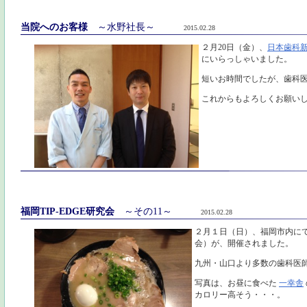
当院へのお客様
～水野社長～
2015.02.28
２月20日（金）、
日本歯科
にいらっしゃいました。
短いお時間でしたが、歯科
これからもよろしくお願い
福岡TIP-EDGE研究会
～その11～
2015.02.28
２月１日（日）、福岡市内に
会）が、開催されました。
九州・山口より多数の歯科医
写真は、お昼に食べた
一幸舎
カロリー高そう・・・。