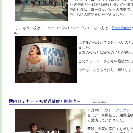
シ
の中西英一代表取締役社長との一枚
中西社長は、ヨーロッパからの来場で
中、お話の時間をいただきました。
（↓）もう一枚は、ニューヨークのブロードウエイといえば、
Times Square
ル。
ホテルから歩いて５分くらいのところ
ました。
日本の公演とは観客のノリが違い
このニューヨークが今年最後の出
今年も、あともう少し。頑張りま
院内セミナー
～知覚過敏症と酸蝕症～
2014.12.01
11月19日（水）、
グラクソ・
セミナーを開催し、知覚過
く講演して頂きました。
普段、当院の窓口でも差し