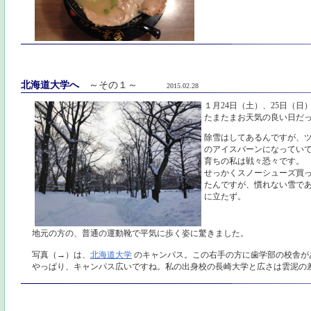
北海道大学へ
～その１～
2015.02.28
１月24日（土）、25日（
たまたまお天気の良い日だ
除雪はしてあるんですが、
のアイスバーンになってい
育ちの私は戦々恐々です。
せっかくスノーシューズ買
たんですが、慣れない雪で
に立たず。
地元の方の、普通の運動靴で平気に歩く姿に驚きました。
写真（→）は、
北海道大学
のキャンパス。この右手の方に歯学部の校舎が
やっぱり、キャンパス広いですね。私の出身校の長崎大学と広さは雲泥の