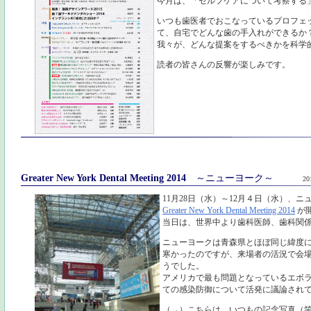
今月は、「セルフケアについて考察する
いつも歯医者でおこなっているプロフェ
て、自宅でどんな歯の手入れができるか
我々が、どんな提案をするべきかを科学
読者の皆さんの反響が楽しみです。
Greater New York Dental Meeting 2014
～ニューヨーク～
20
11月28日（水）～12月４日（水）、
Greater New York Dental Meeting 2014
が
当日は、世界中より歯科医師、歯科関
ニューヨークは青森県とほぼ同じ緯度
寒かったのですが、来場者の活況で会
うでした。
アメリカで最も問題となっているエボ
ての感染防御について活発に議論され
（→）こちらは、いつもの記念写真（