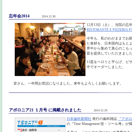
忘年会2014
2014.12.30
12月13日（土）、当院の
RISTORANTE E PIZZERIA 
今年も、私のわがままでお
た食材を、日本国内はもと
界中から集めて真心のこも
皿を提供していただきまし
11皿をペロリと平らげ、ピ
中でオーダーしました。
皆さん、一年間お世話になりました。来年もよろしくお願いします。
アポロニア21 １月号 に掲載されました
2014.12.29
日本歯科新聞社
発行の歯科雑誌
『アポロ
の『Time Management 技・ツール考