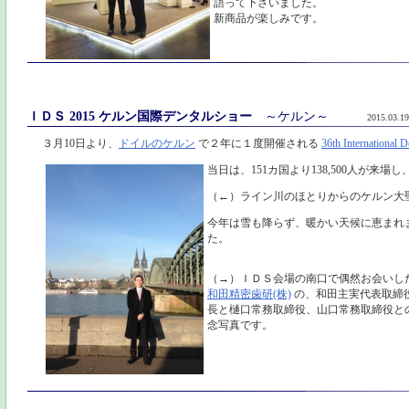
語って下さいました。
新商品が楽しみです。
ＩＤＳ 2015 ケルン国際デンタルショー
～ケルン～
2015.03.19
３月10日より、
ドイルのケルン
で２年に１度開催される
36th Internationa
当日は、151カ国より138,500人が来場し
（←）ライン川のほとりからのケルン大
今年は雪も降らず、暖かい天候に恵まれ
た。
（→）ＩＤＳ会場の南口で偶然お会いし
和田精密歯研(株)
の、和田主実代表取締
長と樋口常務取締役、山口常務取締役と
念写真です。