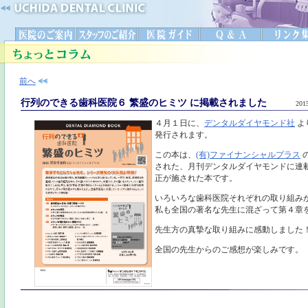
前へ
行列のできる歯科医院６ 繁盛のヒミツ に掲載されました
201
４月１日に、
デンタルダイヤモンド社
よ
発行されます。
この本は、
(有)ファイナンシャルプラス
された、月刊デンタルダイヤモンドに連
正が施された本です。
いろいろな歯科医院それぞれの取り組み
私も全国の著名な先生に混ざって第４章
先生方の真摯な取り組みに感動しました
全国の先生からのご感想が楽しみです。