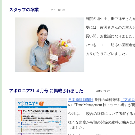
スタッフの卒業
2015.03.28
当院の衛生士、田中祥子さん
夏には、歯医者さんのご主人
長い間、お世話になりました
いつもニコニコ明るい歯医者
ありがとうございました。
アポロニア21 ４月号 に掲載されました
2015.03.27
日本歯科新聞社
発行の歯科雑誌
『アポロ
の『Time Management 技・ツール考
今月は、「咬合の維持について考察する
様々な角度から顎の関節の維持と噛み合
しました。