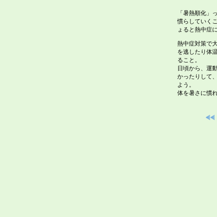
「暑熱順化」
慣らしていく
ょると熱中症
熱中症対策で
を逃したり体
ること。
日頃から、運
かったりして
よう。
体を暑さに慣